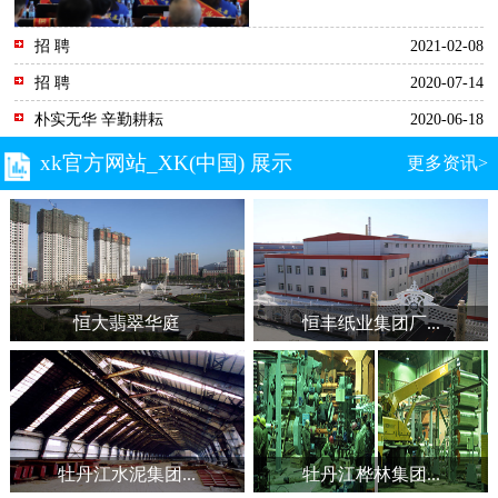
招 聘
2021-02-08
招 聘
2020-07-14
朴实无华 辛勤耕耘
2020-06-18
xk官方网站_XK(中国) 展示
更多资讯>
恒大翡翠华庭
恒丰纸业集团厂...
牡丹江水泥集团...
牡丹江桦林集团...