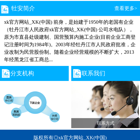
牡安简介
查看更多>
xk官方网站_XK(中国) 前身，是始建于1950年的老国有企业
（牡丹江市人民政府xk官方网站_XK(中国) 公司水电队），
原为市直县处级建制、国营预算内施工企业(目前企业工商登
记注册时间为1984年)。2003年经牡丹江市人民政府批准，企
业改制为民营股份制。随着企业经营规模的不断扩大，2013
年经黑龙江省工商总...
分支机构
联系我们
联系方式
版权所有◎xk官方网站_XK(中国)