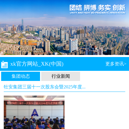
xk官方网站_XK(中国)
更多资讯>
集团动态
行业新闻
牡安集团三届十一次股东会暨2025年度...