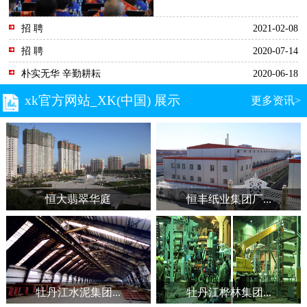
招 聘
2021-02-08
招 聘
2020-07-14
朴实无华 辛勤耕耘
2020-06-18
xk官方网站_XK(中国) 展示
更多资讯>
恒大翡翠华庭
恒丰纸业集团厂...
牡丹江水泥集团...
牡丹江桦林集团...