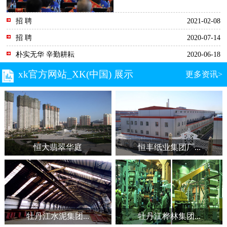
招 聘
2021-02-08
招 聘
2020-07-14
朴实无华 辛勤耕耘
2020-06-18
xk官方网站_XK(中国) 展示
更多资讯>
恒大翡翠华庭
恒丰纸业集团厂...
牡丹江水泥集团...
牡丹江桦林集团...