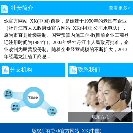
牡安简介
查看更多>
xk官方网站_XK(中国) 前身，是始建于1950年的老国有企业
（牡丹江市人民政府xk官方网站_XK(中国) 公司水电队），
原为市直县处级建制、国营预算内施工企业(目前企业工商登
记注册时间为1984年)。2003年经牡丹江市人民政府批准，企
业改制为民营股份制。随着企业经营规模的不断扩大，2013
年经黑龙江省工商总...
分支机构
联系我们
联系方式
版权所有◎xk官方网站_XK(中国)