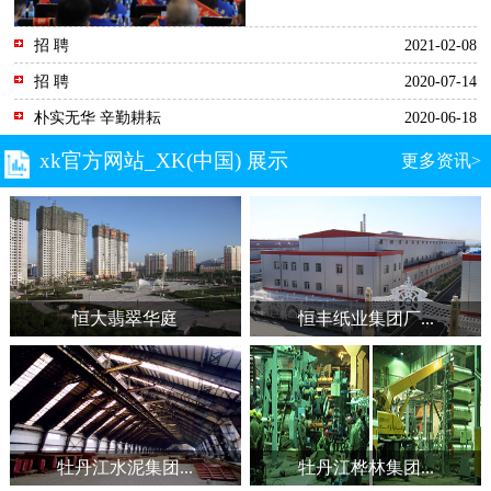
招 聘
2021-02-08
招 聘
2020-07-14
朴实无华 辛勤耕耘
2020-06-18
xk官方网站_XK(中国) 展示
更多资讯>
恒大翡翠华庭
恒丰纸业集团厂...
牡丹江水泥集团...
牡丹江桦林集团...