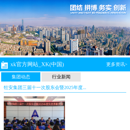
xk官方网站_XK(中国)
更多资讯>
集团动态
行业新闻
牡安集团三届十一次股东会暨2025年度...