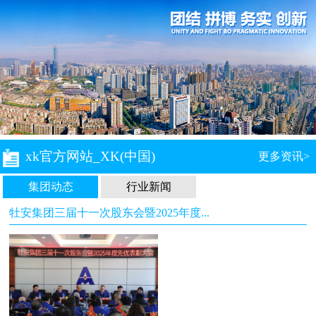
xk官方网站_XK(中国)
更多资讯>
集团动态
行业新闻
牡安集团三届十一次股东会暨2025年度...