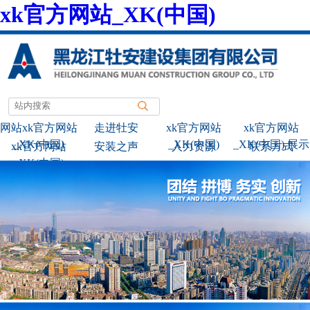
xk官方网站_XK(中国)
网站xk官方网站
走进牡安
xk官方网站
xk官方网站
_XK(中国)
_XK(中国)
_XK(中国) 展示
xk官方网站
安装之声
人力资源
联系方式
_XK(中国)