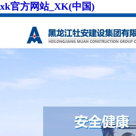
xk官方网站_XK(中国)