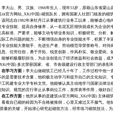
大山、男、汉族、1966年生人，现年53岁，原籍山东省梁山
筑xk官方网站_XK(中国) 砌筑队长，拥有国家人社部门核发的
同志自1982年来牡丹江从事建筑行业务工以来，能够虚心地向老
筑专业技能、提高自身修养，从一名泥瓦匠很快就成长为企业的
己高标准、严要求，能够主动专研业务知识，积极研究、分析、
实际工作问题的能力，不断增强自身的专业技能水平，积累了丰
司专业技能大赛能手、先进生产者、劳动模范等荣誉称号。对待
恳恳、任劳任怨，勇于开拓、锐意创新，作风朴实、敬业爱岗、
，能够积极履职担当，为企业创造出了经济效益和社会效益，成为
_XK(中国) 多次荣获国家、省、市各级建设行政主管部门的表彰
在学习方面：
李大山做砌筑工已经几十年了，工作过程中他一
多的是需要技术含量，他积极主动学习和提升自己的文化知识、
学工民建专业大学专科文凭。他能够认真主动地学习国家法律法
能知识、规范的言行举止从事岗位工作，发挥表率作用，做好自
在工作方面：
他所从事的是建筑xk官方网站_XK(中国) 主
，看着自已砌的砖因为不合格被推倒，心里又难过又不服气。他知道
) 质量的关键，开始潜心研究起砌筑方法，经常练习砌筑技法，