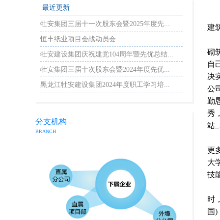
最近更新
李
牡安集团三届十一次股东会暨2025年度先...
建
恒丰纸业项目会战动员会
该
砌
牡安建设集团庆祝建党104周年暨先优总结...
自
牡安集团三届十次股东会暨2024年度先优...
决
黑龙江牡安建设集团2024年度职工学习培...
公
勤
秀
分支机构
站
BRANCH
更
大
技
时
国