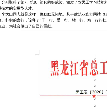
，分别取得了第7、第8、第10的好成绩。激发了农民工学习技
湛技术的实用型人才。
大山同志就是这样一位默默无闻地、从事建筑xk官方网站_XK
生、朴实的言行，诠释了“干一行、爱一行、钻一行、精一行的牡
企业、为社会做出了自己的贡献。