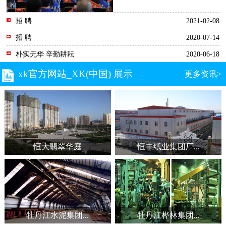
招 聘
2021-02-08
招 聘
2020-07-14
朴实无华 辛勤耕耘
2020-06-18
xk官方网站_XK(中国) 展示
更多资讯>
恒大翡翠华庭
恒丰纸业集团厂...
牡丹江水泥集团...
牡丹江桦林集团...