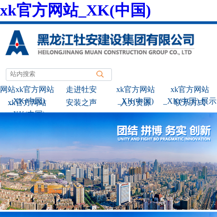
xk官方网站_XK(中国)
网站xk官方网站
走进牡安
xk官方网站
xk官方网站
_XK(中国)
_XK(中国)
_XK(中国) 展示
xk官方网站
安装之声
人力资源
联系方式
_XK(中国)